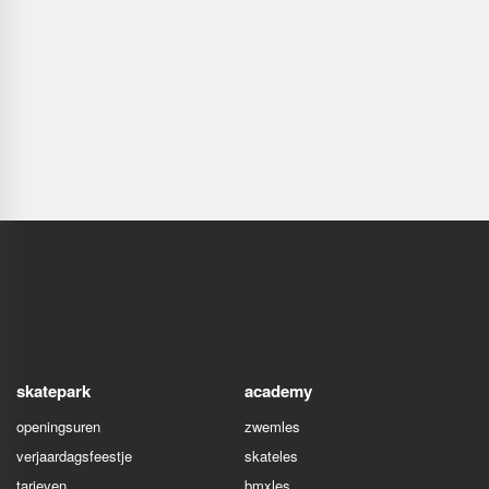
skatepark
academy
openingsuren
zwemles
verjaardagsfeestje
skateles
tarieven
bmxles