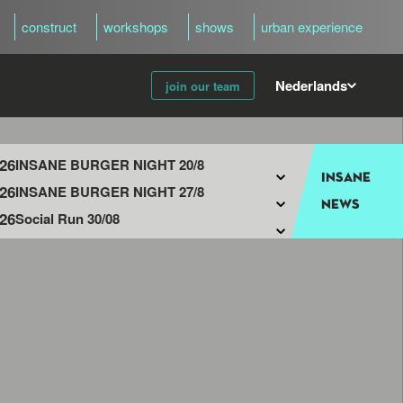
construct
workshops
shows
urban experience
Nederlands
join our team
026
INSANE BURGER NIGHT 20/8
insane
026
INSANE BURGER NIGHT 27/8
news
026
Social Run 30/08