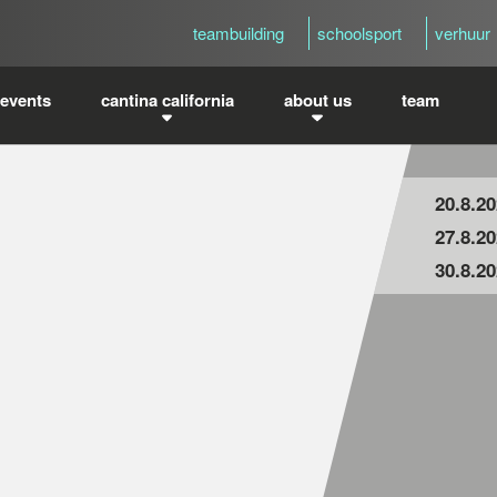
teambuilding
schoolsport
verhuur
events
cantina california
about us
team
20.8.2
27.8.2
30.8.2