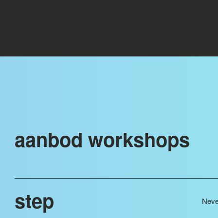
aanbod workshops
step
Never