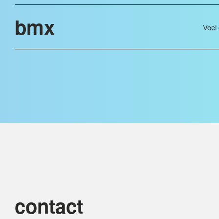
bmx
Voel 
contact